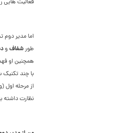
فعالیت هایی ر
اما مدیر دوم ت
طور
شفاف
و
دق
همچنین او فهمی
با چند تکنیک س
از مرحله اول (
نظارت داشته ب