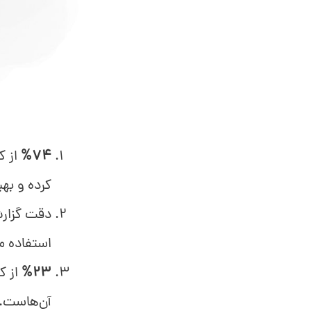
%74
کرده و به
دقت گزارش
استفاده می
%23
از ک
آن‌هاست. (o