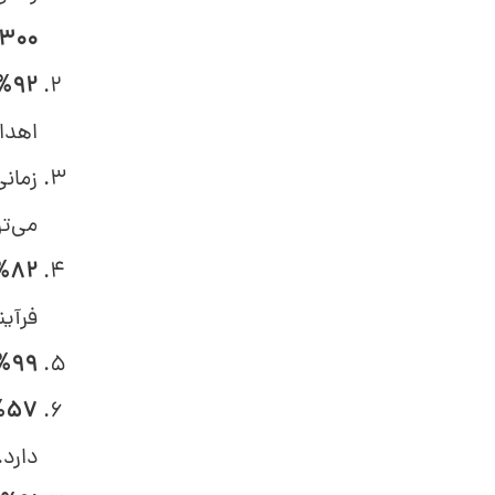
300%
%92
اهداف
می‌تو
%82
فرآین
%99
%57
دارد.