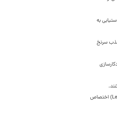
نقش مهمی در دستیابی به
نند، هزینه جذب سرنخ
 و خودکارسازی
از خودکارسازی‌های CRM به پرورش سرنخ (Lead Nurturing) اختصاص