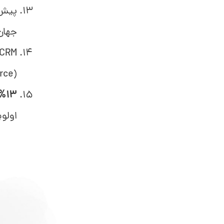
جهان
CRM‌ها می‌توانند فروش ر
(Salesforce)
%13
اولو