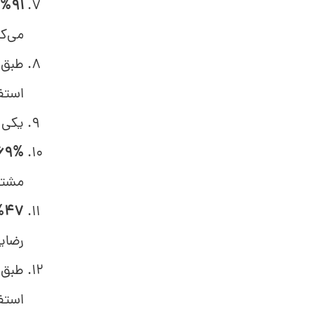
%91
می‌کن
طبق گزارش 
استف
یکی از 
69%
مشتر
%47
رضای
استفا