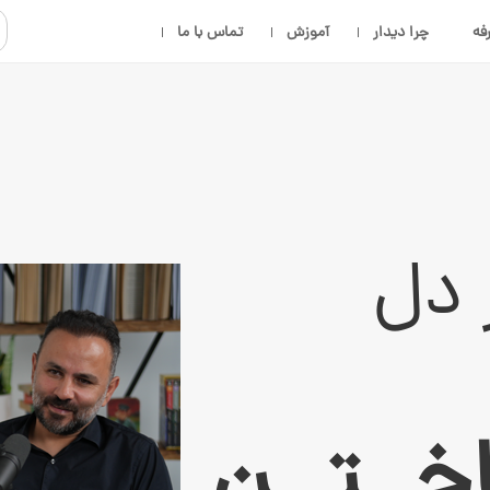
فه
چرا دیدار
آموزش
تماس با ما
 دل
اخــتــن