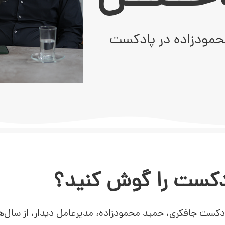
محمودزاده در پادکست
ادکست را گوش کنید؟
ی ۶ قسمتی از پادکست جافکری، حمید محمودزاده، مدیرعامل دیدار، از س