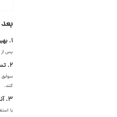
بعد 
1. بهبود هماهنگی و افزایش بهره‌وری تیم
پس از استفاده از CRM دیدار، ارتباطات د
2. تسهیل دسترسی به اطلاعات مشتریان
سوابق م
کنند.
3. آنالیز و بهینه‌سازی فرآیند فروش
با استف