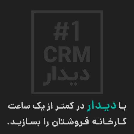
یک مشاور فروش حرفه‌ای مشتریان بالقوه محصولاتتان را پیدا کرده و
بهترین روش افزایش فروش را برایتان مشخص می‌کند.
وظایف مشاوران فروش حرفه ای
این افراد استراتژی‌های پروموت و فروش محصول را (بسته به نوع
کسب‌وکار شما) مشخص می‌کنند. در اصل مشاوره ی فروش، پلی میان
شرکت و مشتریان است تا روند ارتباط تسهیل شود. با دریافت خدمات
مشاوره فروش بهتر می‌توانید محصولات و خدماتتان را به مشتری‌ها
ارائه کنید. این افراد همچنین وظیفه دارند فرایند فروش و تمامی
متغیرها را زیر نظر بگیرند و با آنالیز داده‌های خروجی، نقاط ضعف را
برطرف کنند و برنامه‌های جدیدی بچینند
ویژگی های مشاور فروشی که شما را به موفقیت می‌رساند:
سابقه کاری طولانی و آشنایی کامل با فروش و بازاریابی
توانایی تعیین تارگت فروش بسته به شناسایی محصول
شما و وضعیت بازار
برگزاری جلسات منظم برای بررسی نتایج