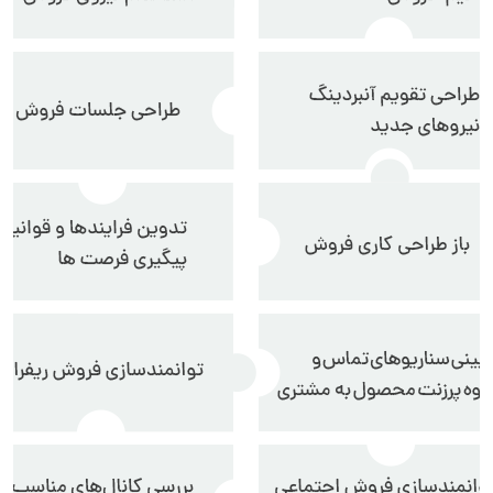
سلام به شما :) 
چطور میتونم کمکتون کنم؟