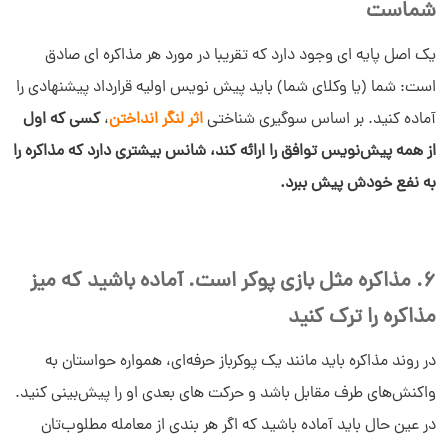
شماست
یک اصل پایه ای وجود دارد که تقریبا در مورد هر مذاکره ای صادق
است: شما (یا وکلای شما) باید پیش نویس اولیه قرارداد پیشنهادی را
آماده کنید. بر اساس سوگیری شناختی
اثر لنگر انداختن
،
کسی که اول
از همه پیش‌نویس توافق را ارائه کند، شانس بیشتری دارد که مذاکره را
به نفع خودش پیش ببرد.
6. مذاکره مثل بازی پوکر است. آماده باشید که میز
مذاکره را ترک کنید
سلام به شما :) 
چطور میتونم کمکتون کنم؟
در روند مذاکره باید مانند یک پوکرباز حرفه‌ای، همواره حواستان به
دیدار چیست؟
دیدار به چه کسب و کارهایی کمک می‌کند؟
واکنش‌های طرف مقابل باشد و حرکت های بعدی او را پیش‌بینی کنید.
چرا دیدار بخرم؟
در عین حال باید آماده باشید که اگر هر بندی از معامله مطلوب‌تان