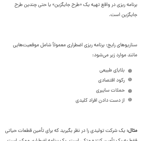
برنامه ریزی در واقع تهیه یک «طرح جایگزین» یا حتی چندین طرح
جایگزین است.
سناریوهای رایج: برنامه ریزی اضطراری معمولاً شامل موقعیت‌هایی
سلام به شما :) 
چطور میتونم کمکتون کنم؟
مانند موارد زیر می‌شود:
دیدار چیست؟
دیدار به چه کسب و کارهایی کمک می‌کند؟
بلایای طبیعی
چرا دیدار بخرم؟
رکود اقتصادی
حملات سایبری
از دست دادن افراد کلیدی
مثال:
یک شرکت تولیدی را در نظر بگیرید که برای تأمین قطعات حیاتی
فقط به یک تأمین ‌کننده متکی است. یک برنامه اضطراری ممکن است