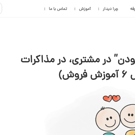
فه
چرا دیدار
آموزش
تماس با ما
دن” در مشتری، در مذاکرات
وش)