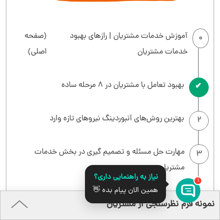
آموزش خدمات مشتریان | رازهای بهبود
(صفحه
0
خدمات مشتریان
اصلی)
بهبود تعامل با مشتریان در 8 مرحله ساده
1
بهترین روش‌های آنبوردینگ نیروهای تازه وارد
2
مهارت حل مسئله و تصمیم گیری در بخش خدمات
3
مشتریان
نیاز به راهنمایی داری؟
1
همین الان پیام بده 👋
انواع مها‌رت‌های ارتباطی که برای موفقیت لازم دارید
قدرت گرفته از
4
نمونه فرم نظرسنجی از مشتریان